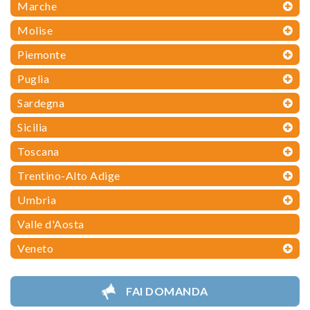
Marche
Molise
Piemonte
Puglia
Sardegna
Sicilia
Toscana
Trentino-Alto Adige
Umbria
Valle d'Aosta
Veneto
FAI DOMANDA