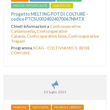
MINORI OPPORTUNITÀ
ASSISTENZA
Progetto MELTING POT DI COLTURE -
codice PTCSU0024024070067NMTX
Chiedi informazioni a
Confcooperative
Caltanissetta
,
Confcooperative
Catania
,
Confccoperative Enna
,
Confcooperative
Trapani
Programma
SCAG - COLTIVIAMO IL BENE
COMUNE
23 luglio 2025
MARCHE
MACERATA
PESARO E URBINO