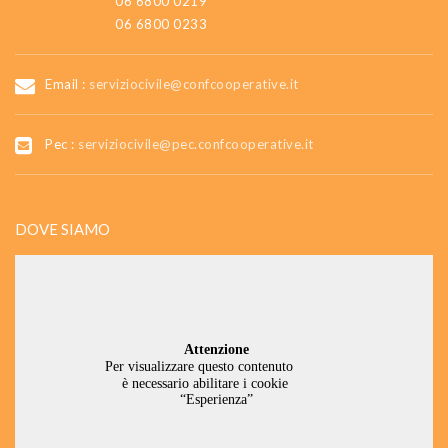
06 6800 0219
06 6800 0233
Email :
serviziocivile@confcooperative.it
Pec :
serviziocivile@pec.confcooperative.it
DOVE SIAMO