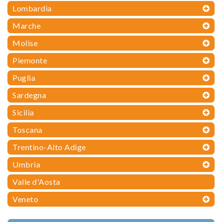
Lombardia
Marche
Molise
Piemonte
Puglia
Sardegna
Sicilia
Toscana
Trentino-Alto Adige
Umbria
Valle d'Aosta
Veneto