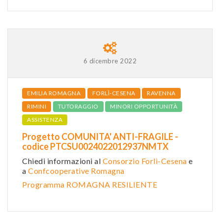
6 dicembre 2022
EMILIA ROMAGNA
FORLÌ-CESENA
RAVENNA
RIMINI
TUTORAGGIO
MINORI OPPORTUNITÀ
ASSISTENZA
Progetto COMUNITA' ANTI-FRAGILE -
codice PTCSU0024022012937NMTX
Chiedi informazioni al
Consorzio Forlì-Cesena
e
a
Confcooperative Romagna
Programma ROMAGNA RESILIENTE