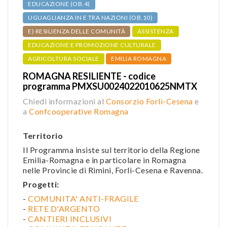
EDUCAZIONE (OB.4)
UGUAGLIANZA IN E TRA NAZIONI (OB.10)
E) RESILIENZA DELLE COMUNITÀ
ASSISTENZA
EDUCAZIONE E PROMOZIONE CULTURALE
AGRICOLTURA SOCIALE
EMILIA ROMAGNA
ROMAGNA RESILIENTE - codice
programma PMXSU0024022010625NMTX
Chiedi informazioni al
Consorzio Forlì-Cesena
e
a
Confcooperative Romagna
Territorio
Il Programma insiste sul territorio della Regione
Emilia-Romagna e in particolare in Romagna
nelle Provincie di Rimini, Forlì-Cesena e Ravenna.
Progetti:
-
COMUNITA' ANTI-FRAGILE
-
RETE D'ARGENTO
-
CANTIERI INCLUSIVI