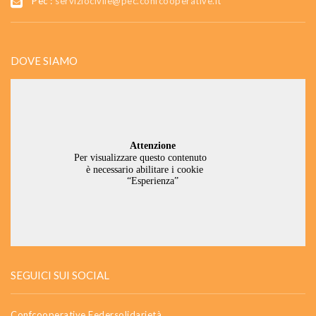
Pec :
serviziocivile@pec.confcooperative.it
DOVE SIAMO
SEGUICI SUI SOCIAL
Confcooperative Federsolidarietà