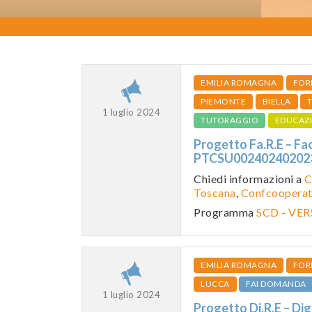
EMILIA ROMAGNA
FOR
PIEMONTE
BIELLA
1 luglio 2024
TUTORAGGIO
EDUCAZ
Progetto Fa.R.E – Fa
PTCSU0024024020
Chiedi informazioni a
C
Toscana
,
Confcooperati
Programma
SCD - VE
EMILIA ROMAGNA
FOR
LUCCA
FAI DOMANDA
1 luglio 2024
Progetto Di.R.E – Di