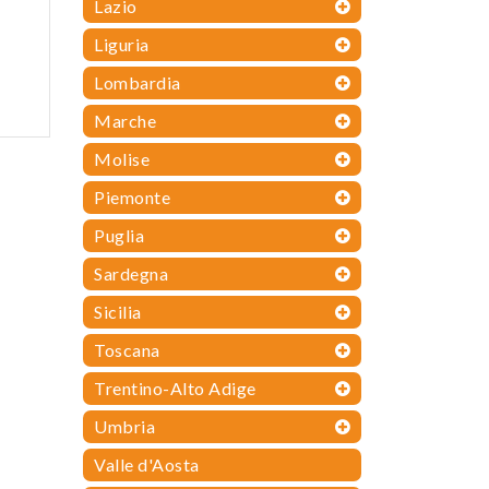
Lazio
Liguria
Lombardia
Marche
Molise
Piemonte
Puglia
Sardegna
Sicilia
Toscana
Trentino-Alto Adige
Umbria
Valle d'Aosta