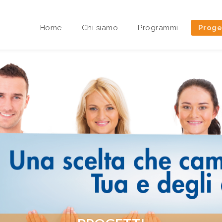
Home
Chi siamo
Programmi
Proge
Area riservata Sedi Territoriali