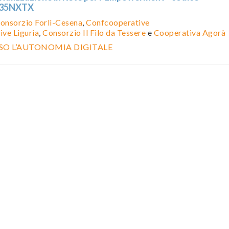
235NXTX
onsorzio Forlì-Cesena
,
Confcooperative
ve Liguria
,
Consorzio Il Filo da Tessere
e
Cooperativa Agorà
RSO L’AUTONOMIA DIGITALE