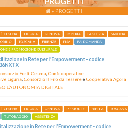
PROGETTI
»
PROGETTI
LÌ-CESENA
LIGURIA
GENOVA
IMPERIA
LA SPEZIA
SAVONA
TORINO
TOSCANA
FIRENZE
PISA
FAI DOMANDA
IONE E PROMOZIONE CULTURALE
cilitazione in Rete per l’Empowerment - codice
236NXTX
onsorzio Forlì-Cesena
,
Confcooperative
ve Liguria
,
Consorzio Il Filo da Tessere
e
Cooperativa Agorà
RSO L’AUTONOMIA DIGITALE
LÌ-CESENA
LIGURIA
GENOVA
PIEMONTE
BIELLA
TOSCANA
TUTORAGGIO
ASSISTENZA
gitalizzazione in Rete per l’Empowerment - codice