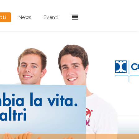
tti
News
Eventi