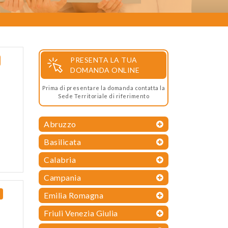
PRESENTA LA TUA
DOMANDA ONLINE
Prima di presentare la domanda contatta la
Sede Territoriale di riferimento
Abruzzo
Basilicata
Calabria
Campania
Emilia Romagna
Friuli Venezia Giulia