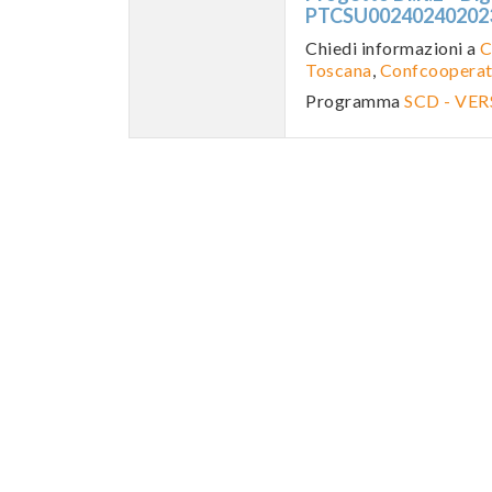
PTCSU0024024020
Chiedi informazioni a
C
Toscana
,
Confcooperati
Programma
SCD - VE