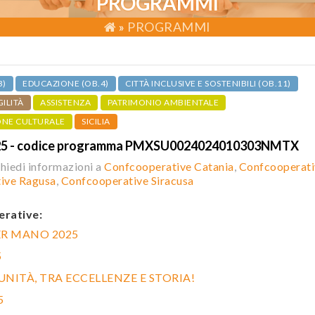
PROGRAMMI
»
PROGRAMMI
3)
EDUCAZIONE (OB.4)
CITTÀ INCLUSIVE E SOSTENIBILI (OB.11)
GILITÀ
ASSISTENZA
PATRIMONIO AMBIENTALE
ONE CULTURALE
SICILIA
5 - codice programma PMXSU0024024010303NMTX
Chiedi informazioni a
Confcooperative Catania
,
Confcooperati
ive Ragusa
,
Confcooperative Siracusa
erative:
ER MANO 2025
5
NITÀ, TRA ECCELLENZE E STORIA!
5