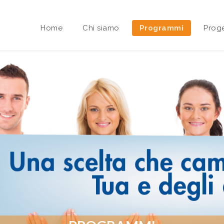
Home
Chi siamo
Programmi
Proge
Area riservata Sedi Territoriali