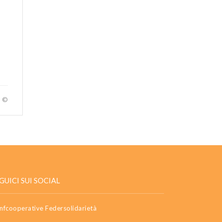
a ©
GUICI SUI SOCIAL
nfcooperative Federsolidarietà