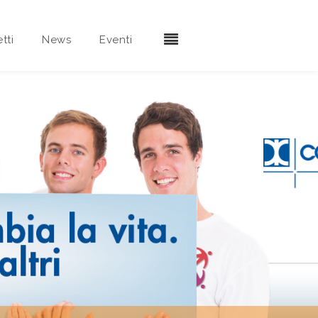
tti
News
Eventi