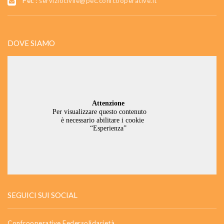
Pec :
serviziocivile@pec.confcooperative.it
DOVE SIAMO
SEGUICI SUI SOCIAL
Confcooperative Federsolidarietà