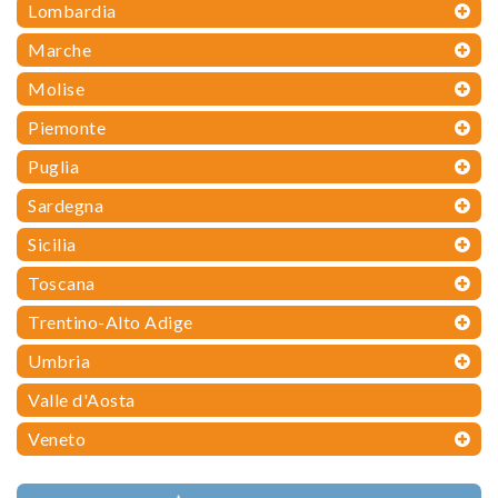
Lombardia
Marche
Molise
Piemonte
Puglia
Sardegna
Sicilia
Toscana
Trentino-Alto Adige
Umbria
Valle d'Aosta
Veneto