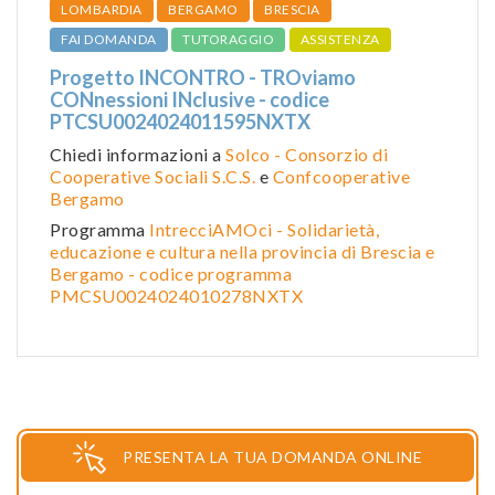
LOMBARDIA
BERGAMO
BRESCIA
FAI DOMANDA
TUTORAGGIO
ASSISTENZA
Progetto INCONTRO - TROviamo
CONnessioni INclusive - codice
PTCSU0024024011595NXTX
Chiedi informazioni a
Solco - Consorzio di
Cooperative Sociali S.C.S.
e
Confcooperative
Bergamo
Programma
IntrecciAMOci - Solidarietà,
educazione e cultura nella provincia di Brescia e
Bergamo - codice programma
PMCSU0024024010278NXTX
PRESENTA LA TUA DOMANDA ONLINE