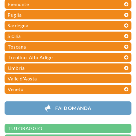
Piemonte
Puglia
Sardegna
Sicilia
Toscana
Trentino-Alto Adige
Umbria
Valle d'Aosta
Veneto
FAI DOMANDA
TUTORAGGIO