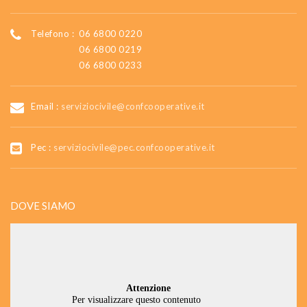
Telefono :
06 6800 0220
06 6800 0219
06 6800 0233
Email :
serviziocivile@confcooperative.it
Pec :
serviziocivile@pec.confcooperative.it
DOVE SIAMO