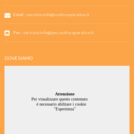
Email :
serviziocivile@confcooperative.it
Pec :
serviziocivile@pec.confcooperative.it
DOVE SIAMO