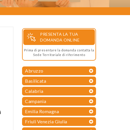
PRESENTA LA TUA
DOMANDA ONLINE
Prima di presentare la domanda contatta la
Sede Territoriale di riferimento
Abruzzo
Basilicata
Calabria
Campania
Emilia Romagna
i
Friuli Venezia Giulia