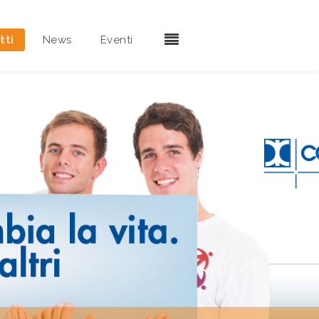
tti
News
Eventi