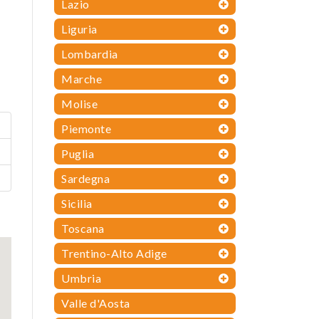
Lazio
Liguria
Lombardia
Marche
Molise
Piemonte
Puglia
Sardegna
Sicilia
Toscana
Trentino-Alto Adige
Umbria
Valle d'Aosta