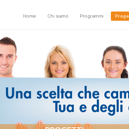
Home
Chi siamo
Programmi
Proge
Area riservata Sedi Territoriali