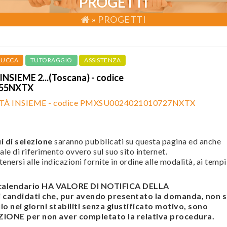
PROGETTI
»
PROGETTI
LUCCA
TUTORAGGIO
ASSISTENZA
NSIEME 2...(Toscana) - codice
355NXTX
ITÀ INSIEME - codice PMXSU0024021010727NXTX
i di selezione
saranno pubblicati su questa pagina ed anche
ale di riferimento ovvero sul suo sito internet.
enersi alle indicazioni fornite in ordine alle modalità, ai tempi
l calendario HA VALORE DI NOTIFICA DELLA
andidati che, pur avendo presentato la domanda, non s
o nei giorni stabiliti senza giustificato motivo, sono
ONE per non aver completato la relativa procedura.