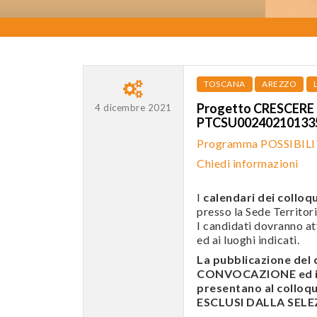
TOSCANA
AREZZO
Progetto CRESCERE I
4 dicembre 2021
PTCSU0024021013
Programma POSSIBIL
Chiedi informazioni
I
calendari dei colloqu
presso la Sede Territori
I candidati dovranno att
ed ai luoghi indicati.
La pubblicazione de
CONVOCAZIONE ed i c
presentano al colloqui
ESCLUSI DALLA SELEZI