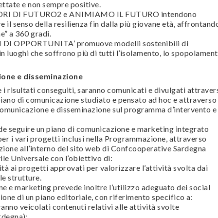
ettate e non sempre positive.
TORI DI FUTURO2 e ANIMIAMO IL FUTURO intendono
il senso della resilienza fin dalla più giovane età, affrontand
e” a 360 gradi.
 DI OPPORTUNITA’ promuove modelli sostenibili di
 luoghi che soffrono più di tutti l’isolamento, lo spopolamen
ione e disseminazione
e i risultati conseguiti, saranno comunicati e divulgati attraver
piano di comunicazione studiato e pensato ad hoc e attraverso
i comunicazione e disseminazione sul programma d’intervento e
nde seguire un piano di comunicazione e marketing integrato
r i vari progetti inclusi nella Programmazione, attraverso
sezione all’interno del sito web di Confcooperative Sardegna
ile Universale con l’obiettivo di:
à ai progetti approvati per valorizzare l’attività svolta dai
le strutture.
ne e marketing prevede inoltre l’utilizzo adeguato dei social
ione di un piano editoriale, con riferimento specifico a:
no veicolati contenuti relativi alle attività svolte
rdegna);