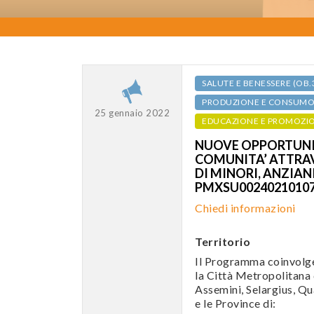
SALUTE E BENESSERE (OB.
PRODUZIONE E CONSUMO S
25 gennaio 2022
EDUCAZIONE E PROMOZI
NUOVE OPPORTUNIT
COMUNITA’ ATTRAV
DI MINORI, ANZIANI
PMXSU0024021010
Chiedi informazioni
Territorio
Il Programma coinvolge 
la Città Metropolitana d
Assemini, Selargius, Qu
e le Province di: