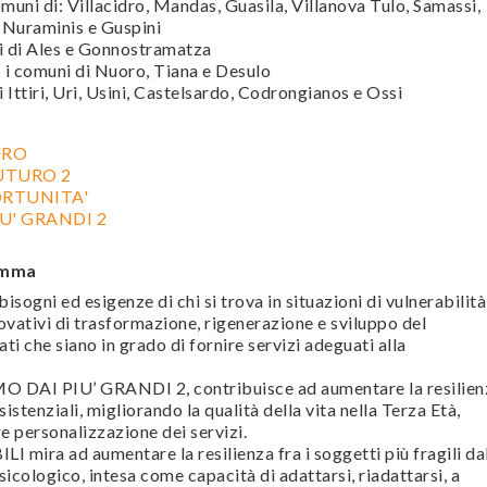
omuni di: Villacidro, Mandas, Guasila, Villanova Tulo, Samassi,
, Nuraminis e Guspini
ni di Ales e Gonnostramatza
o i comuni di Nuoro, Tiana e Desulo
i Ittiri, Uri, Usini, Castelsardo, Codrongianos e Ossi
URO
UTURO 2
ORTUNITA'
U' GRANDI 2
amma
sogni ed esigenze di chi si trova in situazioni di vulnerabilità
ovativi di trasformazione, rigenerazione e sviluppo del
tati che siano in grado di fornire servizi adeguati alla
O DAI PIU’ GRANDI 2, contribuisce ad aumentare la resilien
sistenziali, migliorando la qualità della vita nella Terza Età,
 personalizzazione dei servizi.
I mira ad aumentare la resilienza fra i soggetti più fragili da
psicologico, intesa come capacità di adattarsi, riadattarsi, a