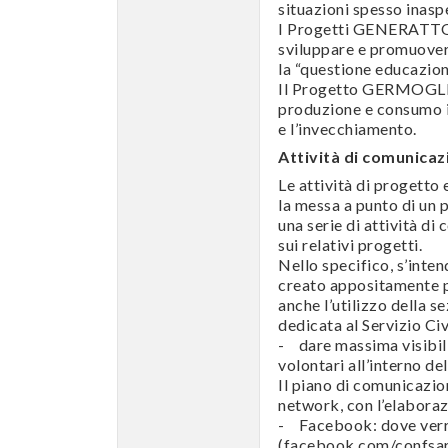
situazioni spesso inasp
I Progetti GENERAT
sviluppare e promuovere 
la “questione educazion
Il Progetto GERMOGLI
produzione e consumo in
e l’invecchiamento.
Attività di comunicaz
Le attività di progetto 
la messa a punto di un 
una serie di attività d
sui relativi progetti.
Nello specifico, s’inte
creato appositamente pe
anche l’utilizzo della 
dedicata al Servizio Civ
- dare massima visibilit
volontari all’interno del
Il piano di comunicazio
network, con l’elaboraz
- Facebook: dove verran
(facebook.com/confsa