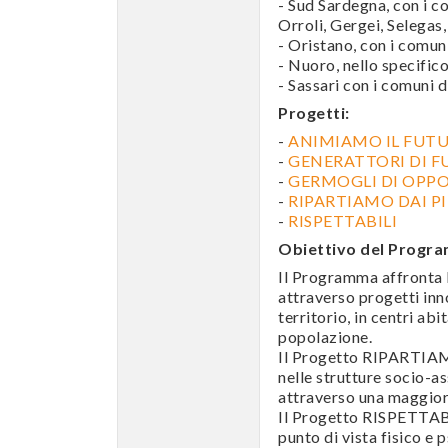
- Sud Sardegna, con i c
Orroli, Gergei, Selegas
- Oristano, con i comu
- Nuoro, nello specific
- Sassari con i comuni d
Progetti:
-
ANIMIAMO IL FUT
-
GENERATTORI DI F
-
GERMOGLI DI OPP
-
RIPARTIAMO DAI PI
-
RISPETTABILI
Obiettivo del Progr
Il Programma affronta bi
attraverso progetti inn
territorio, in centri abi
popolazione.
Il Progetto RIPARTIAM
nelle strutture socio-as
attraverso una maggiore
Il Progetto RISPETTABIL
punto di vista fisico e 