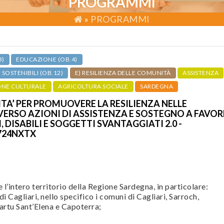
PROGRAMMI
»
PROGRAMMI
3)
EDUCAZIONE (OB.4)
OSTENIBILI (OB.12)
E) RESILIENZA DELLE COMUNITÀ
ASSISTENZA
ONE CULTURALE
AGRICOLTURA SOCIALE
SARDEGNA
A’ PER PROMUOVERE LA RESILIENZA NELLE
ERSO AZIONI DI ASSISTENZA E SOSTEGNO A FAVOR
, DISABILI E SOGGETTI SVANTAGGIATI 2.0 -
724NXTX
l’intero territorio della Regione Sardegna, in particolare:
i Cagliari, nello specifico i comuni di Cagliari, Sarroch,
artu Sant’Elena e Capoterra;