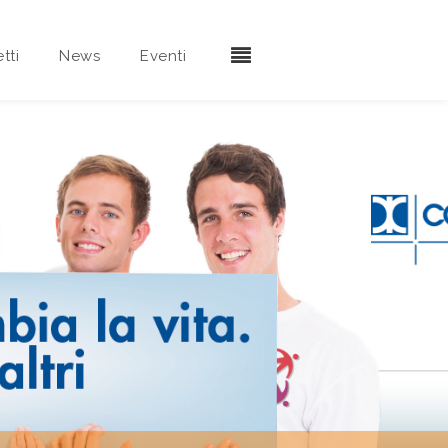
tti
News
Eventi