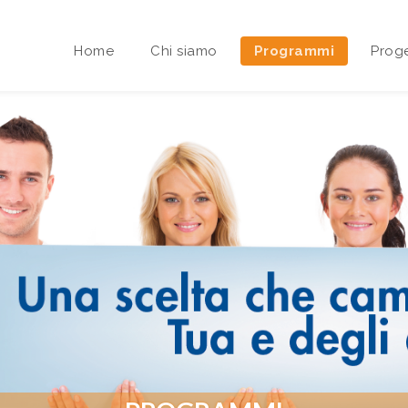
Home
Chi siamo
Programmi
Proge
Area riservata Sedi Territoriali