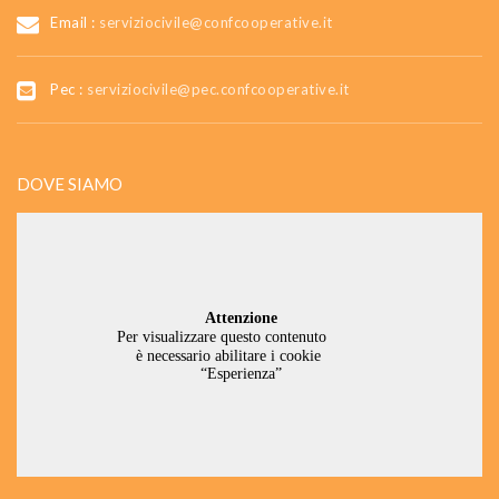
Email :
serviziocivile@confcooperative.it
Pec :
serviziocivile@pec.confcooperative.it
DOVE SIAMO