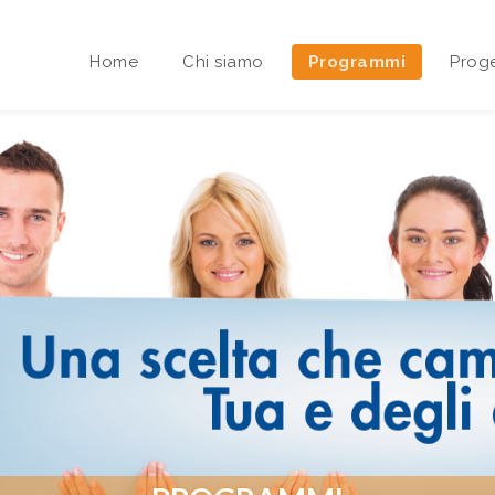
Home
Chi siamo
Programmi
Proge
Area riservata Sedi Territoriali