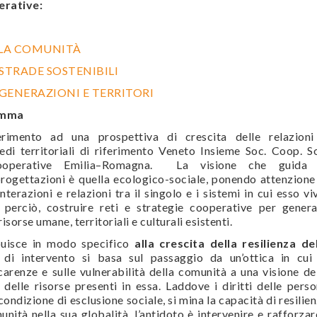
erative:
LLA COMUNITÀ
TRADE SOSTENIBILI
 GENERAZIONI E TERRITORI
amma
rimento ad una prospettiva di crescita delle relazioni
sedi territoriali di riferimento Veneto Insieme Soc. Coop. S
ooperative Emilia–Romagna. La visione che guida 
ogettazioni è quella ecologico-sociale, ponendo attenzione
terazioni e relazioni tra il singolo e i sistemi in cui esso vi
 perciò, costruire reti e strategie cooperative per gener
isorse umane, territoriali e culturali esistenti.
buisce in modo specifico
alla crescita della resilienza de
 di intervento si basa sul passaggio da un’ottica in cui
carenze e sulle vulnerabilità della comunità a una visione de
 delle risorse presenti in essa. Laddove i diritti delle pers
 condizione di esclusione sociale, si mina la capacità di resilie
unità nella sua globalità, l’antidoto è intervenire e rafforzar