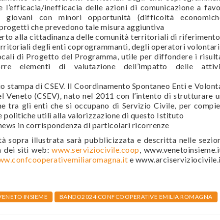
 l’efficacia/inefficacia delle azioni di comunicazione a fav
di giovani con minori opportunità (difficoltà economiche
 progetti che prevedono tale misura aggiuntiva
to alla cittadinanza delle comunità territoriali di riferimento
erritoriali degli enti coprogrammanti, degli operatori volontari
ali di Progetto del Programma, utile per diffondere i risult
rre elementi di valutazione dell’impatto delle attivi
icio stampa di CSEV. Il Coordinamento Spontaneo Enti e Volont
del Veneto (CSEV), nato nel 2011 con l’intento di strutturare 
e tra gli enti che si occupano di Servizio Civile, per compi
politiche utili alla valorizzazione di questo Istituto
 news in corrispondenza di particolari ricorrenze
ità sopra illustrata sarà pubblicizzata e descritta nelle sezio
 dei siti web:
www.serviziocivile.coop
, www.venetoinsieme.i
w.confcooperativemiliaromagna.it
e www.arciserviziocivile.
ENETO INSIEME
BANDO2024 CONFCOOPERATIVE EMILIA ROMAGNA