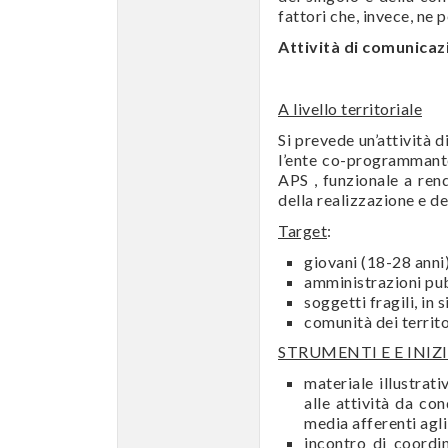
fattori che, invece, ne 
Attività di comunicaz
A livello territoriale
Si prevede un’attività 
l’ente co-programma
APS , funzionale a rend
della realizzazione e d
Target
:
giovani (18-28 anni
amministrazioni pubb
soggetti fragili, in 
comunità dei territo
STRUMENTI E
E INIZ
materiale illustrat
alle attività da con
media afferenti agl
incontro di coordin