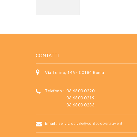
CONTATTI
Via Torino, 146 - 00184 Roma
Telefono :
06 6800 0220
06 6800 0219
06 6800 0233
Email :
serviziocivile@confcooperative.it