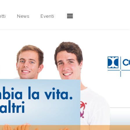
tti
News
Eventi