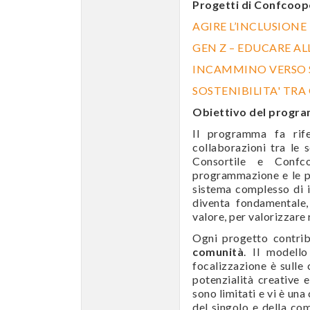
Progetti di Confcoop
AGIRE L’INCLUSIONE
GEN Z – EDUCARE A
INCAMMINO VERSO S
SOSTENIBILITA' TRA
Obiettivo del progr
Il programma fa rife
collaborazioni tra le 
Consortile e Confc
programmazione e le pr
sistema complesso di in
diventa fondamentale,
valore, per valorizzare r
Ogni progetto contri
comunità
. Il modello
focalizzazione è sulle 
potenzialità creative e
sono limitati e vi è una
del singolo e della com