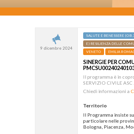
SALUTE E BENESSERE (OB.
E) RESILIENZA DELLE COM
9 dicembre 2024
VENETO
EMILIA ROMA
SINERGIE PER COMU
PMCSU0024024010
Il programma è in co
SERVIZIO CIVILE ASC 
Chiedi informazioni a
C
Territorio
Il Programma insiste sui
particolare nelle provi
Bologna, Piacenza, Mo