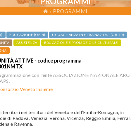
PROGRAMMI
»
PROGRAMMI
3)
EDUCAZIONE (OB.4)
UGUAGLIANZA IN E TRA NAZIONI (OB.10)
UNITÀ
ASSISTENZA
EDUCAZIONE E PROMOZIONE CULTURALE
GNA
NITÀ ATTIVE - codice programma
301NMTX
programmazione con l'ente ASSOCIAZIONE NAZIONALE ARCI
APS.
onsorzio Veneto Insieme
 territori nei territori del Veneto e dell’Emilia-Romagna, in
ncie di Padova, Venezia, Verona, Vicenza, Reggio Emilia, Ferrar
dena e Ravenna.