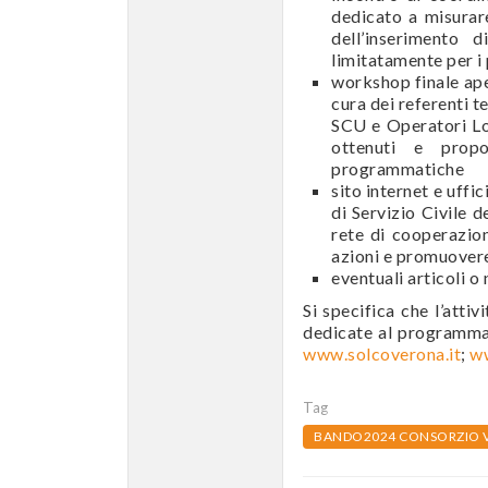
dedicato a misurare
dell’inserimento 
limitatamente per i
workshop finale aper
cura dei referenti t
SCU e Operatori Loc
ottenuti e propo
programmatiche
sito internet e uff
di Servizio Civile 
rete di cooperazion
azioni e promuovere 
eventuali articoli o
Si specifica che l’attiv
dedicate al programma
www.solcoverona.it
;
ww
Tag
BANDO2024 CONSORZIO V