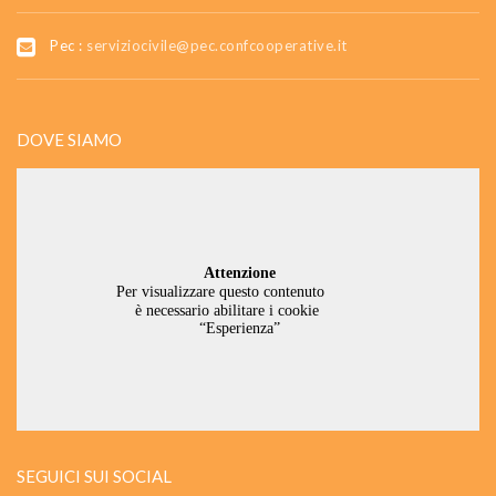
Pec :
serviziocivile@pec.confcooperative.it
DOVE SIAMO
SEGUICI SUI SOCIAL