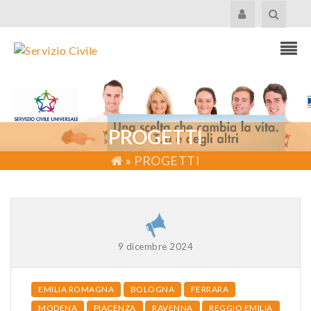
PROGETTI
»
PROGETTI
9 dicembre 2024
EMILIA ROMAGNA
BOLOGNA
FERRARA
MODENA
PIACENZA
RAVENNA
REGGIO EMILIA