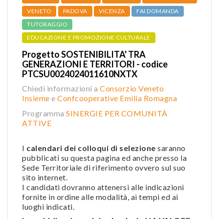
VENETO
PADOVA
VICENZA
FAI DOMANDA
TUTORAGGIO
EDUCAZIONE E PROMOZIONE CULTURALE
Progetto SOSTENIBILITA' TRA
GENERAZIONI E TERRITORI - codice
PTCSU0024024011610NXTX
Chiedi informazioni a
Consorzio Veneto
Insieme
e
Confcooperative Emilia Romagna
Programma
SINERGIE PER COMUNITÀ
ATTIVE
I
calendari dei colloqui di selezione
saranno
pubblicati su questa pagina ed anche presso la
Sede Territoriale di riferimento ovvero sul suo
sito internet.
I candidati dovranno attenersi alle indicazioni
fornite in ordine alle modalità, ai tempi ed ai
luoghi indicati.