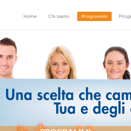
Home
Chi siamo
Programmi
Proge
Area riservata Sedi Territoriali