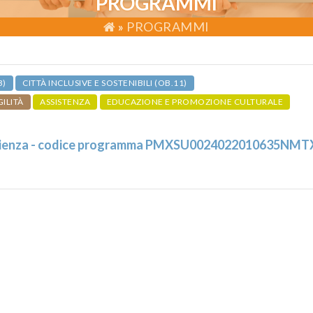
PROGRAMMI
»
PROGRAMMI
3)
CITTÀ INCLUSIVE E SOSTENIBILI (OB.11)
GILITÀ
ASSISTENZA
EDUCAZIONE E PROMOZIONE CULTURALE
glienza - codice programma PMXSU0024022010635NMT