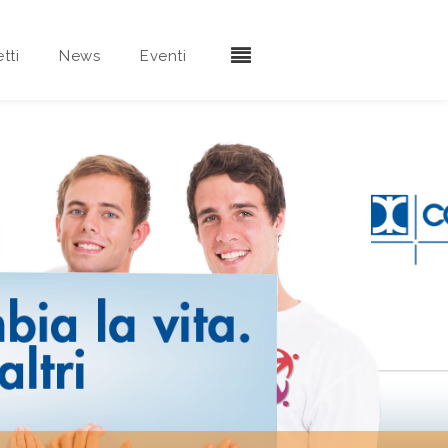
tti
News
Eventi