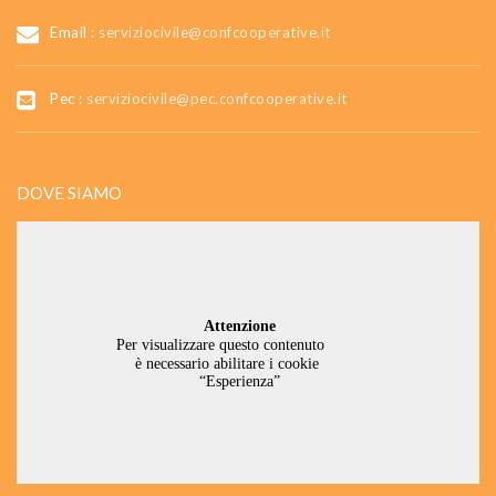
Email :
serviziocivile@confcooperative.it
Pec :
serviziocivile@pec.confcooperative.it
DOVE SIAMO