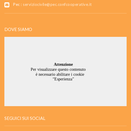
Pec :
serviziocivile@pec.confcooperative.it
DOVE SIAMO
SEGUICI SUI SOCIAL