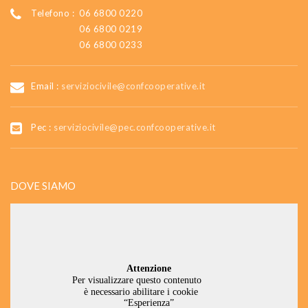
Telefono :
06 6800 0220
06 6800 0219
06 6800 0233
Email :
serviziocivile@confcooperative.it
Pec :
serviziocivile@pec.confcooperative.it
DOVE SIAMO