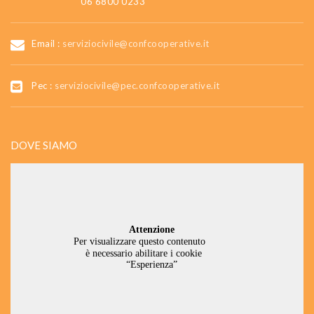
06 6800 0233
Email :
serviziocivile@confcooperative.it
Pec :
serviziocivile@pec.confcooperative.it
DOVE SIAMO