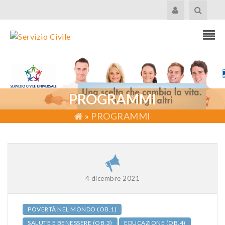
PROGRAMMI
»
PROGRAMMI
4 dicembre 2021
POVERTÀ NEL MONDO (OB.1)
SALUTE E BENESSERE (OB.3)
EDUCAZIONE (OB.4)