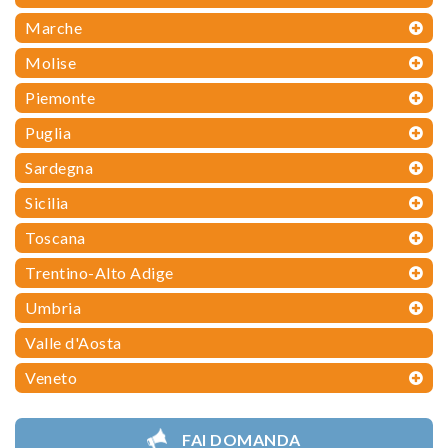
Marche
Molise
Piemonte
Puglia
Sardegna
Sicilia
Toscana
Trentino-Alto Adige
Umbria
Valle d'Aosta
Veneto
FAI DOMANDA