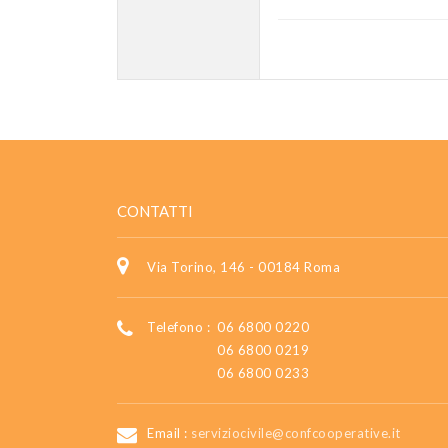
CONTATTI
Via Torino, 146 - 00184 Roma
Telefono :
06 6800 0220
06 6800 0219
06 6800 0233
Email :
serviziocivile@confcooperative.it