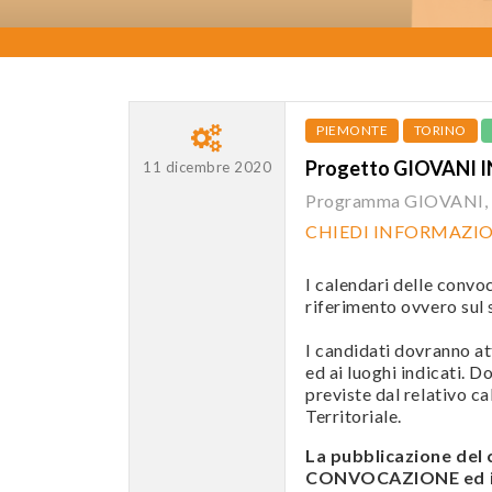
PIEMONTE
TORINO
Progetto GIOVANI I
11 dicembre 2020
Programma GIOVANI
CHIEDI INFORMAZI
I calendari delle convo
riferimento ovvero sul s
I candidati dovranno att
ed ai luoghi indicati. D
previste dal relativo c
Territoriale.
La pubblicazione del
CONVOCAZIONE ed i c