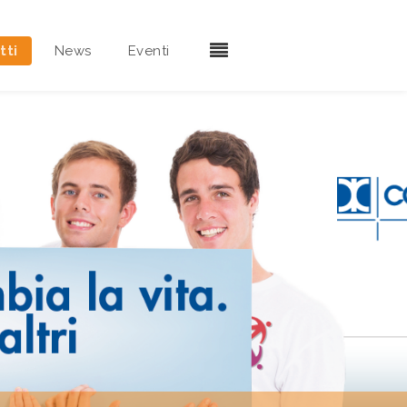
tti
News
Eventi