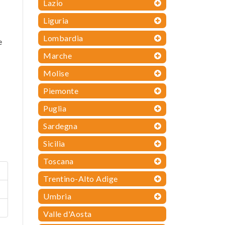
Lazio
Liguria
Lombardia
e
Marche
Molise
Piemonte
Puglia
Sardegna
Sicilia
Toscana
Trentino-Alto Adige
Umbria
Valle d'Aosta