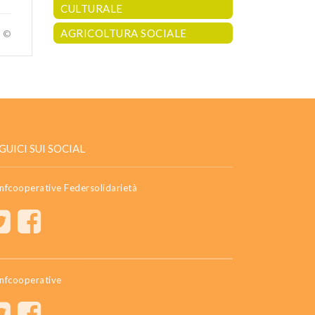
CULTURALE
AGRICOLTURA SOCIALE
a ©
GUICI SUI SOCIAL
nfcooperative Federsolidarietà
nfcooperative