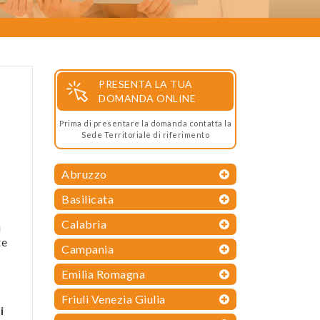
PRESENTA LA TUA
DOMANDA ONLINE
Prima di presentare la domanda contatta la
Sede Territoriale di riferimento
Abruzzo
Basilicata
Calabria
i
te
Campania
Emilia Romagna
Friuli Venezia Giulia
i