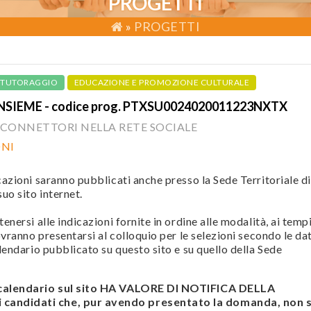
PROGETTI
»
PROGETTI
TUTORAGGIO
EDUCAZIONE E PROMOZIONE CULTURALE
NSIEME - codice prog. PTXSU0024020011223NXTX
, CONNETTORI NELLA RETE SOCIALE
ONI
cazioni saranno pubblicati anche presso la Sede Territoriale di
uo sito internet.
enersi alle indicazioni fornite in ordine alle modalità, ai temp
ovranno presentarsi al colloquio per le selezioni secondo le da
alendario pubblicato su questo sito e su quello della Sede
 calendario sul sito HA VALORE DI NOTIFICA DELLA
andidati che, pur avendo presentato la domanda, non s