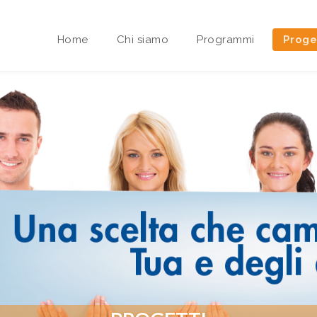
Home
Chi siamo
Programmi
Proge
Area riservata Sedi Territoriali