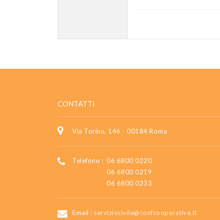
CONTATTI
Via Torino, 146 - 00184 Roma
Telefono :
06 6800 0220
06 6800 0219
06 6800 0233
Email :
serviziocivile@confcooperative.it