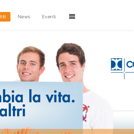
tti
News
Eventi