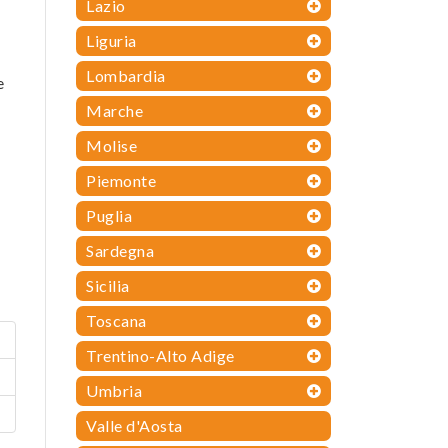
Lazio
Liguria
Lombardia
e
Marche
Molise
Piemonte
Puglia
Sardegna
Sicilia
Toscana
Trentino-Alto Adige
Umbria
Valle d'Aosta