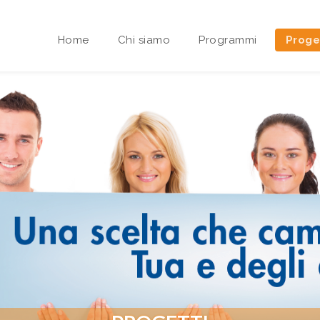
Home
Chi siamo
Programmi
Proge
Area riservata Sedi Territoriali