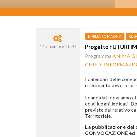
EMILIA ROMAGNA
REG
Progetto FUTURI I
11 dicembre 2020
Programma
ANIMA G
CHIEDI INFORMAZI
I calendari delle convo
riferimento ovvero sul s
I candidati dovranno att
ed ai luoghi indicati. D
previste dal relativo c
Territoriale.
La pubblicazione del
CONVOCAZIONE ed i c