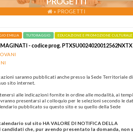
PROGETTI
»
PROGETTI
GIO EMILIA
TUTORAGGIO
EDUCAZIONE E PROMOZIONE CULTURALE
MMAGINATI - codice prog. PTXSU0024020012562NXTX
IOVANI
ONI
cazioni saranno pubblicati anche presso la Sede Territoriale di
uo sito internet.
enersi alle indicazioni fornite in ordine alle modalità, ai temp
ovranno presentarsi al colloquio per le selezioni secondo le da
alendario pubblicato su questo sito e su quello della Sede
 calendario sul sito HA VALORE DI NOTIFICA DELLA
andidati che, pur avendo presentato la domanda, non s