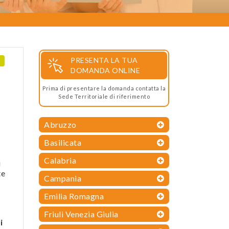
PRESENTA LA TUA
DOMANDA ONLINE
Prima di presentare la domanda contatta la
Sede Territoriale di riferimento
Abruzzo
Basilicata
Calabria
i
te
Campania
Emilia Romagna
Friuli Venezia Giulia
i