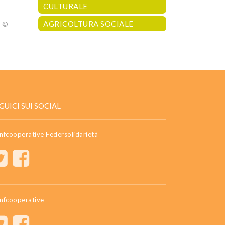
CULTURALE
AGRICOLTURA SOCIALE
a ©
GUICI SUI SOCIAL
nfcooperative Federsolidarietà
nfcooperative