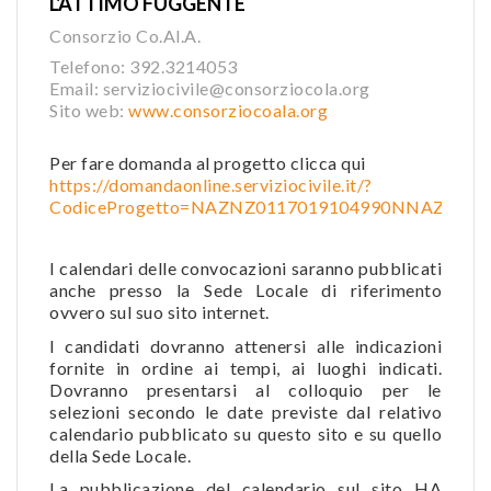
L'ATTIMO FUGGENTE
Consorzio Co.Al.A.
Telefono: 392.3214053
Email: serviziocivile@consorziocola.org
Sito web:
www.consorziocoala.org
Per fare domanda al progetto clicca qui
https://domandaonline.serviziocivile.it/?
CodiceProgetto=NAZNZ0117019104990NNAZ
I calendari delle convocazioni saranno pubblicati
anche presso la Sede Locale di riferimento
ovvero sul suo sito internet.
I candidati dovranno attenersi alle indicazioni
fornite in ordine ai tempi, ai luoghi indicati.
Dovranno presentarsi al colloquio per le
selezioni secondo le date previste dal relativo
calendario pubblicato su questo sito e su quello
della Sede Locale.
La pubblicazione del calendario sul sito HA