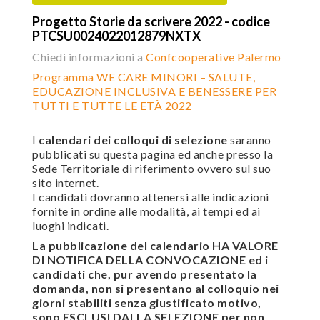
Progetto Storie da scrivere 2022 - codice
PTCSU0024022012879NXTX
Chiedi informazioni a
Confcooperative Palermo
Programma WE CARE MINORI – SALUTE,
EDUCAZIONE INCLUSIVA E BENESSERE PER
TUTTI E TUTTE LE ETÀ 2022
I
calendari dei colloqui di selezione
saranno
pubblicati su questa pagina ed anche presso la
Sede Territoriale di riferimento ovvero sul suo
sito internet.
I candidati dovranno attenersi alle indicazioni
fornite in ordine alle modalità, ai tempi ed ai
luoghi indicati.
La pubblicazione del calendario HA VALORE
DI NOTIFICA DELLA CONVOCAZIONE ed i
candidati che, pur avendo presentato la
domanda, non si presentano al colloquio nei
giorni stabiliti senza giustificato motivo,
sono ESCLUSI DALLA SELEZIONE per non