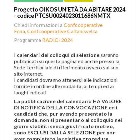
Progetto OIKOS UN’ETÀ DA ABITARE 2024
- codice PTCSU0024023011686NMTX
Chiedi informazioni a
Confcooperative
Enna
,
Confcooperative Caltanissetta
Programma
RADICI 2024
I
calendari dei colloqui di selezione
saranno
pubblicati su questa pagina ed anche presso la
Sede Territoriale di riferimento ovvero sul suo
sito internet.
I candidati dovranno attenersi alle indicazioni
fornite in ordine alle modalità, ai tempi ed ai
luoghi indicati.
La pubblicazione del calendario HA VALORE
DI NOTIFICA DELLA CONVOCAZIONE ed i
candidati che, pur avendo presentato la
domanda, non si presentano al colloquio nei
giorni stabiliti senza giustificato motivo,
sono ESCLUSI DALLA SELEZIONE per non
aver completato la relativa procedura.