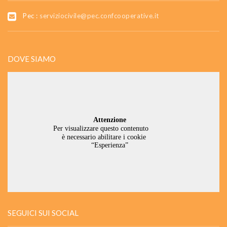
Pec :
serviziocivile@pec.confcooperative.it
DOVE SIAMO
SEGUICI SUI SOCIAL