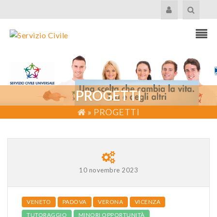
PROGETTI
»
PROGETTI
10 novembre 2023
VENETO
PADOVA
VERONA
VICENZA
TUTORAGGIO
MINORI OPPORTUNITÀ