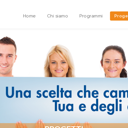
Home
Chi siamo
Programmi
Proge
Area riservata Sedi Territoriali