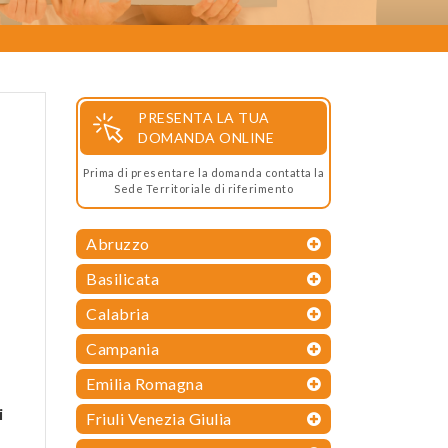
PRESENTA LA TUA
DOMANDA ONLINE
Prima di presentare la domanda contatta la
Sede Territoriale di riferimento
Abruzzo
Basilicata
Calabria
Campania
Emilia Romagna
i
Friuli Venezia Giulia