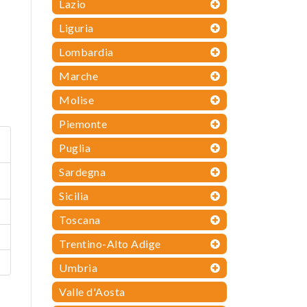
Lazio
Liguria
Lombardia
Marche
Molise
Piemonte
Puglia
Sardegna
Sicilia
Toscana
Trentino-Alto Adige
Umbria
Valle d'Aosta