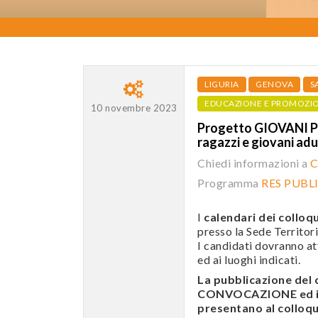
LIGURIA
GENOVA
S
EDUCAZIONE E PROMOZI
10 novembre 2023
Progetto GIOVANI P
ragazzi e giovani a
Chiedi informazioni a
C
Programma
RES PUBLIC
I
calendari dei colloqu
presso la Sede Territori
I candidati dovranno att
ed ai luoghi indicati.
La pubblicazione de
CONVOCAZIONE ed i c
presentano al colloqui