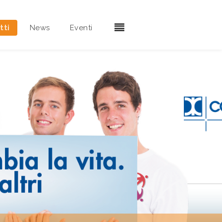
tti
News
Eventi