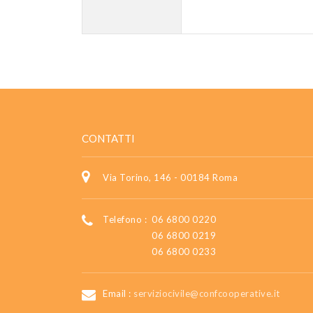
CONTATTI
Via Torino, 146 - 00184 Roma
Telefono :
06 6800 0220
06 6800 0219
06 6800 0233
Email :
serviziocivile@confcooperative.it