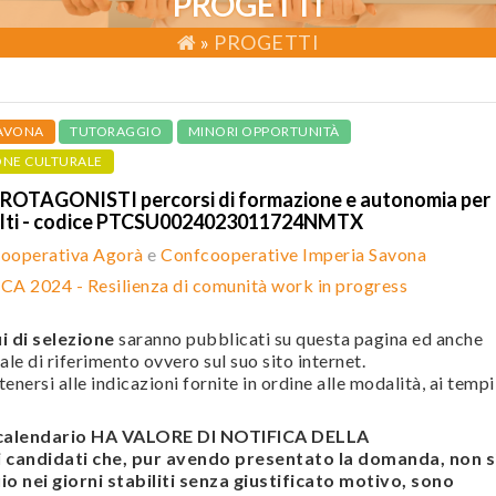
PROGETTI
»
PROGETTI
AVONA
TUTORAGGIO
MINORI OPPORTUNITÀ
ONE CULTURALE
ROTAGONISTI percorsi di formazione e autonomia per
dulti - codice PTCSU0024023011724NMTX
ooperativa Agorà
e
Confcooperative Imperia Savona
A 2024 - Resilienza di comunità work in progress
i di selezione
saranno pubblicati su questa pagina ed anche
ale di riferimento ovvero sul suo sito internet.
enersi alle indicazioni fornite in ordine alle modalità, ai tempi
l calendario HA VALORE DI NOTIFICA DELLA
andidati che, pur avendo presentato la domanda, non s
o nei giorni stabiliti senza giustificato motivo, sono