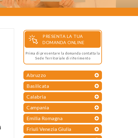
PRESENTA LA TUA
DOMANDA ONLINE
Prima di presentare la domanda contatta la
Sede Territoriale di riferimento
Abruzzo
Basilicata
Calabria
Campania
Emilia Romagna
i
Friuli Venezia Giulia