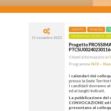
VENETO
VENEZIA
T
PATRIMONIO STORICO, AR
15 novembre 2023
Progetto PROSSIMA 
PTCSU0024023011
Chiedi informazioni al
Programma
NOI – Nuov
I
calendari dei colloqu
presso la Sede Territori
I candidati dovranno att
ed ai luoghi indicati.
La pubblicazione de
CONVOCAZIONE ed i c
presentano al colloqui