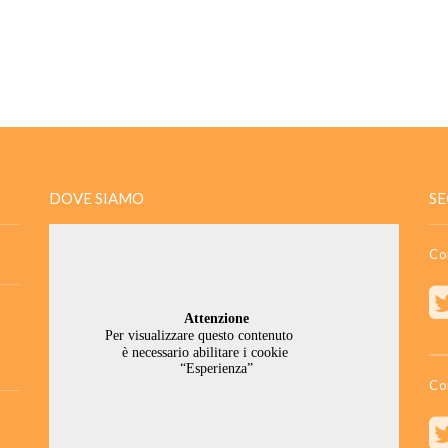
DOVE SIAMO
SE
Co
Co