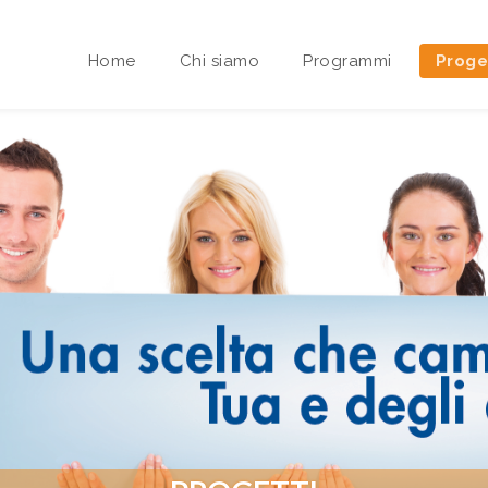
Home
Chi siamo
Programmi
Proge
Area riservata Sedi Territoriali