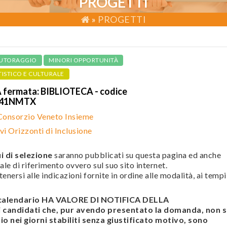
PROGETTI
»
PROGETTI
UTORAGGIO
MINORI OPPORTUNITÀ
TISTICO E CULTURALE
fermata: BIBLIOTECA - codice
641NMTX
Consorzio Veneto Insieme
i Orizzonti di Inclusione
i di selezione
saranno pubblicati su questa pagina ed anche
ale di riferimento ovvero sul suo sito internet.
enersi alle indicazioni fornite in ordine alle modalità, ai tempi
l calendario HA VALORE DI NOTIFICA DELLA
andidati che, pur avendo presentato la domanda, non s
o nei giorni stabiliti senza giustificato motivo, sono