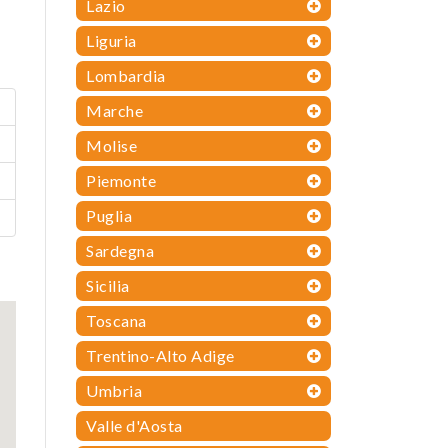
Lazio
Liguria
Lombardia
Marche
Molise
Piemonte
Puglia
Sardegna
Sicilia
Toscana
Trentino-Alto Adige
Umbria
Valle d'Aosta