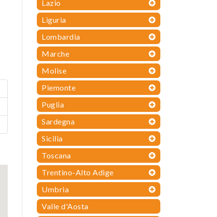
Lazio
Liguria
Lombardia
Marche
Molise
Piemonte
Puglia
Sardegna
Sicilia
Toscana
Trentino-Alto Adige
Umbria
Valle d'Aosta