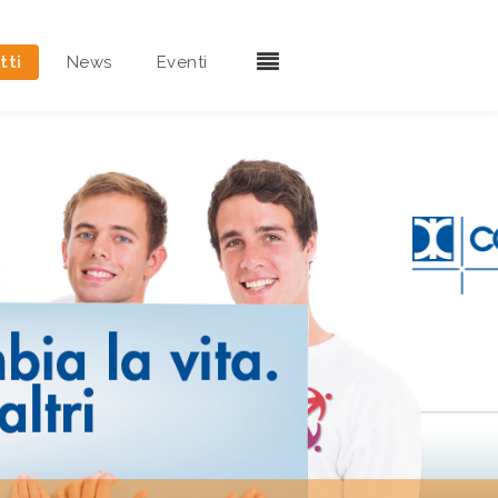
tti
News
Eventi