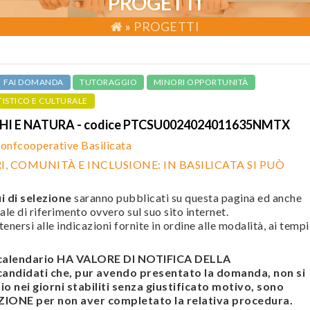
PROGETTI
»
PROGETTI
FAI DOMANDA
TUTORAGGIO
MINORI OPPORTUNITÀ
TISTICO E CULTURALE
HI E NATURA - codice PTCSU0024024011635NMTX
onfcooperative Basilicata
I, COMUNITÀ E INCLUSIONE: IN BASILICATA SI PUÒ
i di selezione
saranno pubblicati su questa pagina ed anche
ale di riferimento ovvero sul suo sito internet.
enersi alle indicazioni fornite in ordine alle modalità, ai tempi
l calendario HA VALORE DI NOTIFICA DELLA
didati che, pur avendo presentato la domanda, non si
o nei giorni stabiliti senza giustificato motivo, sono
ONE per non aver completato la relativa procedura.