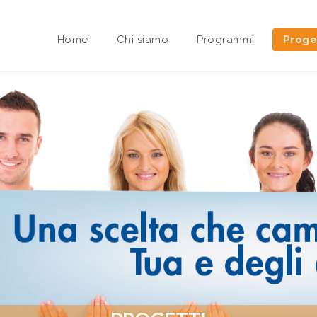
Home
Chi siamo
Programmi
Proge
Area riservata Sedi Territoriali