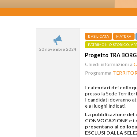
BASILICATA
MATERA
PATRIMONIO STORICO, AR
20 novembre 2024
Progetto TRA BORG
Chiedi informazioni a
C
Programma
TERRITOR
I
calendari dei colloqu
presso la Sede Territori
I candidati dovranno att
e ai luoghi indicati.
La pubblicazione de
CONVOCAZIONE e i can
presentano al colloqui
ESCLUSI DALLA SELEZI