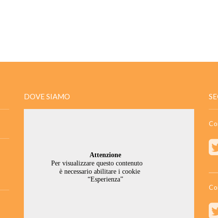
DOVE SIAMO
SE
Co
Co