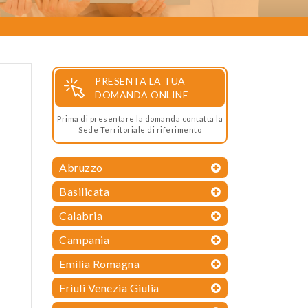
PRESENTA LA TUA
DOMANDA ONLINE
Prima di presentare la domanda contatta la
Sede Territoriale di riferimento
Abruzzo
Basilicata
Calabria
Campania
Emilia Romagna
Friuli Venezia Giulia