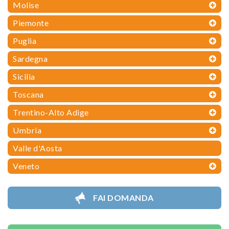
Molise
Piemonte
Puglia
Sardegna
Sicilia
Toscana
Trentino-Alto Adige
Umbria
Valle d'Aosta
Veneto
FAI DOMANDA