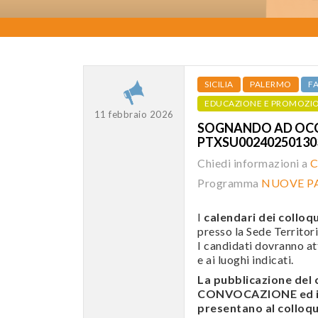
SICILIA
PALERMO
F
EDUCAZIONE E PROMOZI
11 febbraio 2026
SOGNANDO AD OCCHI
PTXSU0024025013
Chiedi informazioni a
C
Programma
NUOVE PA
I
calendari dei colloqu
presso la Sede Territori
I candidati dovranno att
e ai luoghi indicati.
La pubblicazione de
CONVOCAZIONE ed i c
presentano al colloqui