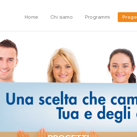
Home
Chi siamo
Programmi
Proge
Area riservata Sedi Territoriali