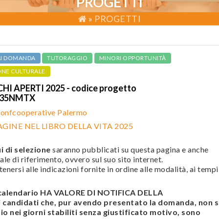
PROGETTI
»
PROGETTI
AI DOMANDA
TUTORAGGIO
MINORI OPPORTUNITÀ
ONE CULTURALE
 APERTI 2025 - codice progetto
035NMTX
onfcooperative Palermo
GINE NEL LIBRO DELLA VITA 2025
i di selezione
saranno pubblicati su questa pagina e anche
ale di riferimento, ovvero sul suo sito internet.
enersi alle indicazioni fornite in ordine alle modalità, ai tempi
l calendario HA VALORE DI NOTIFICA DELLA
andidati che, pur avendo presentato la domanda, non s
o nei giorni stabiliti senza giustificato motivo, sono