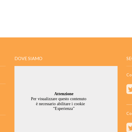
DOVE SIAMO
SE
Co
Co