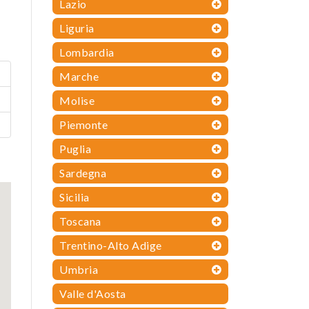
Lazio
Liguria
Lombardia
Marche
Molise
Piemonte
Puglia
Sardegna
Sicilia
Toscana
Trentino-Alto Adige
Umbria
Valle d'Aosta