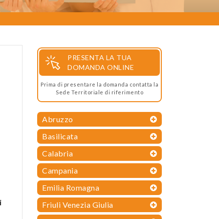
PRESENTA LA TUA
DOMANDA ONLINE
Prima di presentare la domanda contatta la
Sede Territoriale di riferimento
Abruzzo
Basilicata
Calabria
Campania
Emilia Romagna
i
Friuli Venezia Giulia