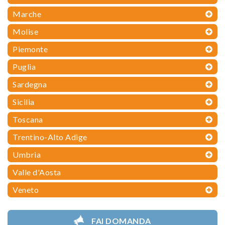
Marche
Molise
Piemonte
Puglia
Sardegna
Sicilia
Toscana
Trentino-Alto Adige
Umbria
Valle d'Aosta
Veneto
FAI DOMANDA