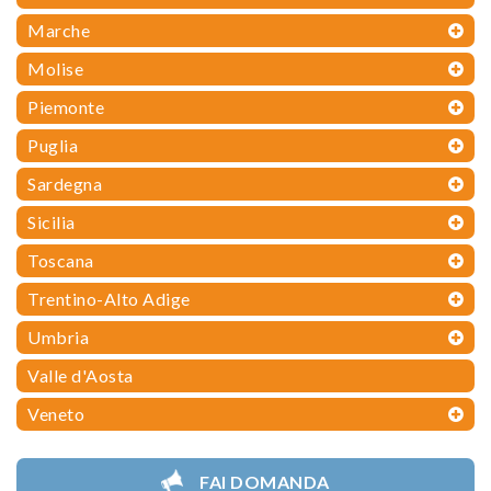
Marche
Molise
Piemonte
Puglia
Sardegna
Sicilia
Toscana
Trentino-Alto Adige
Umbria
Valle d'Aosta
Veneto
FAI DOMANDA