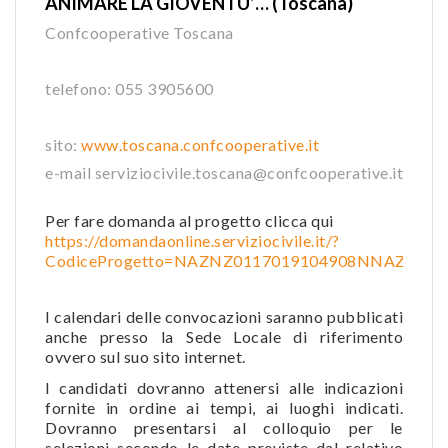
ANIMARE LA GIOVENTU’… (Toscana)
Confcooperative Toscana
telefono: 055 3905600
sito:
www.toscana.confcooperative.it
e-mail serviziocivile.toscana@confcooperative.it
Per fare domanda al progetto clicca qui
https://domandaonline.serviziocivile.it/?
CodiceProgetto=NAZNZ0117019104908NNAZ
I calendari delle convocazioni saranno pubblicati
anche presso la Sede Locale di riferimento
ovvero sul suo sito internet.
I candidati dovranno attenersi alle indicazioni
fornite in ordine ai tempi, ai luoghi indicati.
Dovranno presentarsi al colloquio per le
selezioni secondo le date previste dal relativo