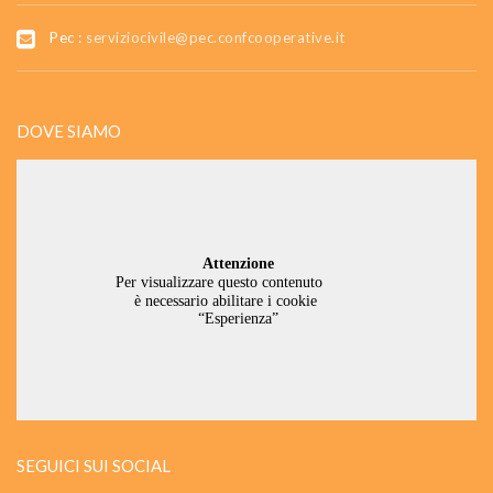
Pec :
serviziocivile@pec.confcooperative.it
DOVE SIAMO
SEGUICI SUI SOCIAL