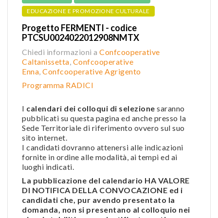
EDUCAZIONE E PROMOZIONE CULTURALE
Progetto FERMENTI - codice
PTCSU0024022012908NMTX
Chiedi informazioni a
Confcooperative
Caltanissetta
,
Confcooperative
Enna
,
Confcooper
ative Agrigento
Programma RADICI
I
calendari dei colloqui di selezione
saranno
pubblicati su questa pagina ed anche presso la
Sede Territoriale di riferimento ovvero sul suo
sito internet.
I candidati dovranno attenersi alle indicazioni
fornite in ordine alle modalità, ai tempi ed ai
luoghi indicati.
La pubblicazione del calendario HA VALORE
DI NOTIFICA DELLA CONVOCAZIONE ed i
candidati che, pur avendo presentato la
domanda, non si presentano al colloquio nei