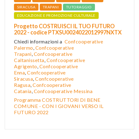
SIRACUSA
TRAPANI
TUTORAGGIO
EDUCAZIONE E PROMOZIONE CULTURALE
Progetto COSTRUISCI IL TUO FUTURO
2022 - codice PTXSU0024022012997NXTX
Chiedi informazioni a
Confcooperative
Palermo
,
Confcooperative
Trapani
,
Confcooperative
Caltanissetta
,
Confcooper
ative
Agrigento
,
Confcooperative
Enna
,
Confcooperative
Siracusa
,
Confcooperative
Ragusa
,
Confcooperative
Catania
,
Confcooperative Messina
Programma COSTRUTTORI DI BENE
COMUNE - CON I GIOVANI VERSO IL
FUTURO 2022