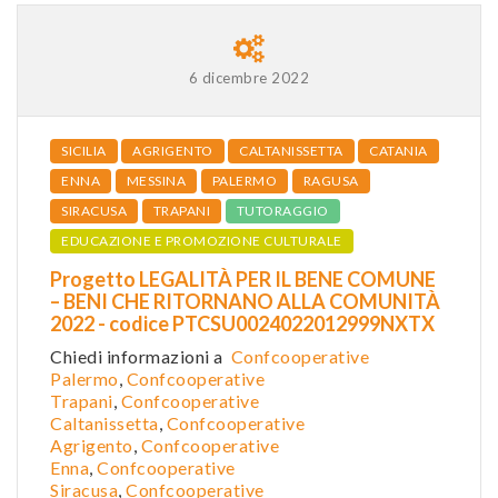
6 dicembre 2022
SICILIA
AGRIGENTO
CALTANISSETTA
CATANIA
ENNA
MESSINA
PALERMO
RAGUSA
SIRACUSA
TRAPANI
TUTORAGGIO
EDUCAZIONE E PROMOZIONE CULTURALE
Progetto LEGALITÀ PER IL BENE COMUNE
– BENI CHE RITORNANO ALLA COMUNITÀ
2022 - codice PTCSU0024022012999NXTX
Chiedi informazioni a
Confcooperative
Palermo
,
Confcooperative
Trapani
,
Confcooperative
Caltanissetta
,
Confcooper
ative
Agrigento
,
Confcooperative
Enna
,
Confcooperative
Siracusa
,
Confcooperative