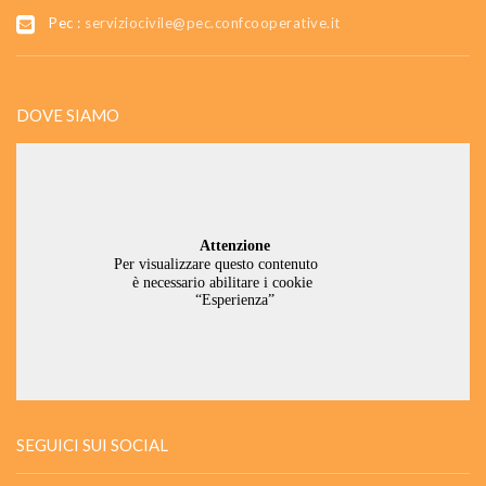
Pec :
serviziocivile@pec.confcooperative.it
DOVE SIAMO
SEGUICI SUI SOCIAL