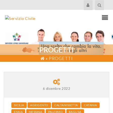
PROGETTI
»
PROGETTI
6 dicembre 2022
SICILIA
AGRIGENTO
CALTANISSETTA
CATANIA
ENNA
MESSINA
PALERMO
RAGUSA