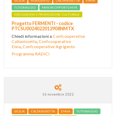
SICILIA
AGRIGENTO
CALTANISSETTA
ENNA
TUTORAGGIO
MINORI OPPORTUNITÀ
EDUCAZIONE E PROMOZIONE CULTURALE
Progetto FERMENTI - codice
PTCSU0024022012908NMTX
Chiedi informazioni a
Confcooperative
Caltanissetta
,
Confcooperative
Enna
,
Confcooper
ative Agrigento
Programma RADICI
16 novembre 2022
SICILIA
CALTANISSETTA
ENNA
TUTORAGGIO