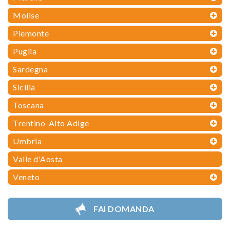
Molise
Piemonte
Puglia
Sardegna
Sicilia
Toscana
Trentino-Alto Adige
Umbria
Valle d'Aosta
Veneto
FAI DOMANDA