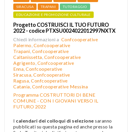
SIRACUSA
TRAPANI
TUTORAGGIO
EDUCAZIONE E PROMOZIONE CULTURALE
Progetto COSTRUISCI IL TUO FUTURO
2022 - codice PTXSU0024022012997NXTX
Chiedi informazioni a
Confcooperative
Palermo
,
Confcooperative
Trapani
,
Confcooperative
Caltanissetta
,
Confcooper
ative
Agrigento
,
Confcooperative
Enna
,
Confcooperative
Siracusa
,
Confcooperative
Ragusa
,
Confcooperative
Catania
,
Confcooperative Messina
Programma COSTRUTTORI DI BENE
COMUNE - CON I GIOVANI VERSO IL
FUTURO 2022
I
calendari dei colloqui di selezione
saranno
pubblicati su questa pagina ed anche presso la