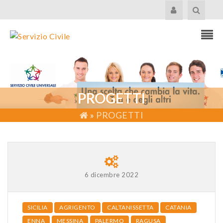
PROGETTI
»
PROGETTI
6 dicembre 2022
SICILIA
AGRIGENTO
CALTANISSETTA
CATANIA
ENNA
MESSINA
PALERMO
RAGUSA