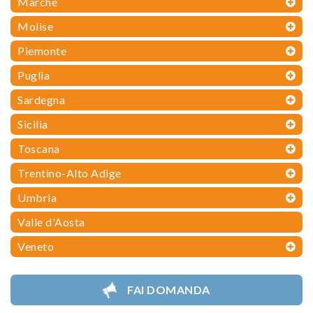
Marche
Molise
Piemonte
Puglia
Sardegna
Sicilia
Toscana
Trentino-Alto Adige
Umbria
Valle d'Aosta
Veneto
FAI DOMANDA