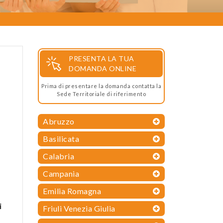
PRESENTA LA TUA
DOMANDA ONLINE
Prima di presentare la domanda contatta la
Sede Territoriale di riferimento
Abruzzo
Basilicata
Calabria
Campania
Emilia Romagna
i
Friuli Venezia Giulia