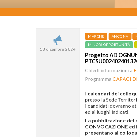
MARCHE
ANCONA
MINORI OPPORTUNITÀ
18 dicembre 2024
Progetto AD OGNUNO
PTCSU0024024013
Chiedi informazioni a
F
Programma
CAPACI 
I
calendari dei colloqu
presso la Sede Territori
I candidati dovranno att
ed ai luoghi indicati.
La pubblicazione de
CONVOCAZIONE ed i c
presentano al colloqui