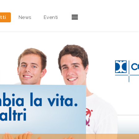
tti
News
Eventi