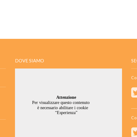
DOVE SIAMO
SE
Co
Co