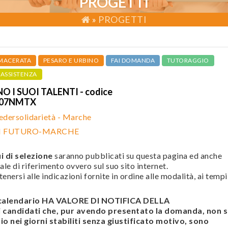
PROGETTI
»
PROGETTI
MACERATA
PESARO E URBINO
FAI DOMANDA
TUTORAGGIO
ASSISTENZA
 I SUOI TALENTI - codice
207NMTX
edersolidarietà - Marche
DI FUTURO-MARCHE
i di selezione
saranno pubblicati su questa pagina ed anche
ale di riferimento ovvero sul suo sito internet.
enersi alle indicazioni fornite in ordine alle modalità, ai tempi
l calendario HA VALORE DI NOTIFICA DELLA
andidati che, pur avendo presentato la domanda, non s
o nei giorni stabiliti senza giustificato motivo, sono