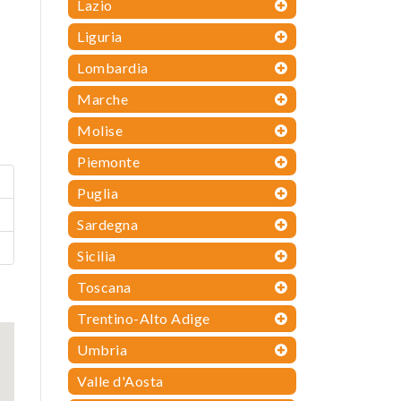
Lazio
Liguria
Lombardia
Marche
Molise
Piemonte
Puglia
Sardegna
Sicilia
Toscana
Trentino-Alto Adige
Umbria
Valle d'Aosta