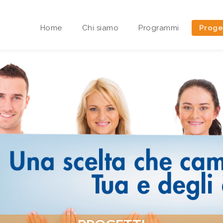
Home
Chi siamo
Programmi
Proge
Area riservata Sedi Territoriali