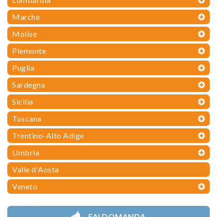
Marche
Molise
Piemonte
Puglia
Sardegna
Sicilia
Toscana
Trentino-Alto Adige
Umbria
Valle d'Aosta
Veneto
FAI DOMANDA