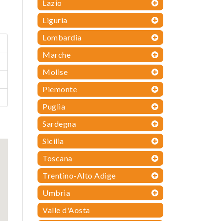
Lazio
Liguria
Lombardia
Marche
Molise
Piemonte
Puglia
Sardegna
Sicilia
Toscana
Trentino-Alto Adige
Umbria
Valle d'Aosta