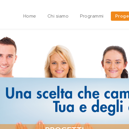
Home
Chi siamo
Programmi
Proge
Area riservata Sedi Territoriali