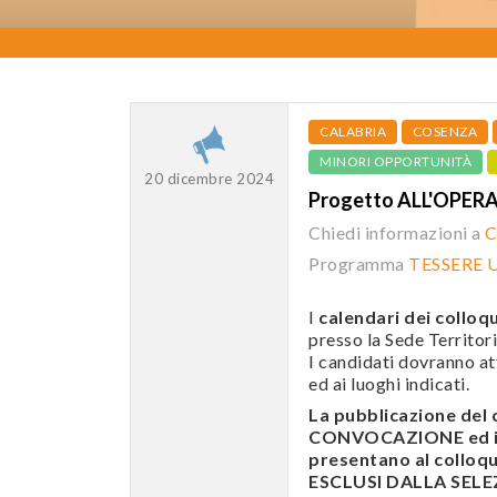
CALABRIA
COSENZA
MINORI OPPORTUNITÀ
20 dicembre 2024
Progetto ALL'OPER
Chiedi informazioni a
C
Programma
TESSERE 
I
calendari dei colloqu
presso la Sede Territori
I candidati dovranno att
ed ai luoghi indicati.
La pubblicazione de
CONVOCAZIONE ed i c
presentano al colloqui
ESCLUSI DALLA SELEZI