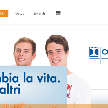
tti
News
Eventi