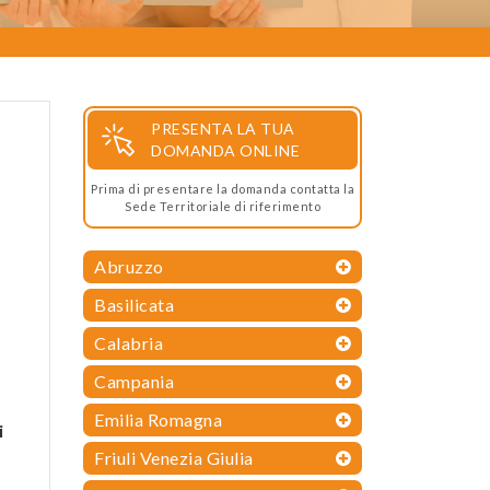
PRESENTA LA TUA
DOMANDA ONLINE
Prima di presentare la domanda contatta la
Sede Territoriale di riferimento
Abruzzo
Basilicata
Calabria
Campania
Emilia Romagna
i
Friuli Venezia Giulia