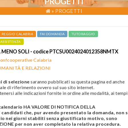
PROGETTI
»
PROGETTI
REGGIO CALABRIA
FAI DOMANDA
TUTORAGGIO
ASSISTENZA
A MENO SOLI - codice PTCSU0024024012358NMTX
onfcooperative Calabria
UMANITÀ E RELAZIONI
i di selezione
saranno pubblicati su questa pagina ed anche
ale di riferimento ovvero sul suo sito internet.
enersi alle indicazioni fornite in ordine alle modalità, ai tempi
l calendario HA VALORE DI NOTIFICA DELLA
andidati che, pur avendo presentato la domanda, non s
o nei giorni stabiliti senza giustificato motivo, sono
ONE per non aver completato la relativa procedura.