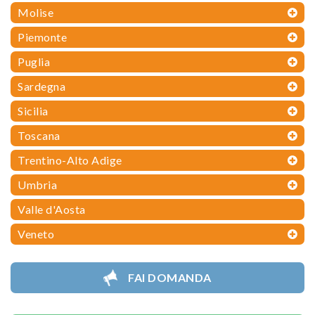
Molise
Piemonte
Puglia
Sardegna
Sicilia
Toscana
Trentino-Alto Adige
Umbria
Valle d'Aosta
Veneto
FAI DOMANDA