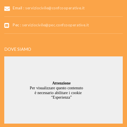
Email :
serviziocivile@confcooperative.it
Pec :
serviziocivile@pec.confcooperative.it
DOVE SIAMO