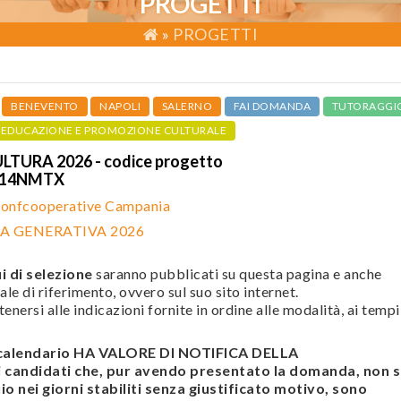
PROGETTI
»
PROGETTI
BENEVENTO
NAPOLI
SALERNO
FAI DOMANDA
TUTORAGGI
EDUCAZIONE E PROMOZIONE CULTURALE
TURA 2026 - codice progetto
114NMTX
onfcooperative Campania
A GENERATIVA 2026
i di selezione
saranno pubblicati su questa pagina e anche
ale di riferimento, ovvero sul suo sito internet.
enersi alle indicazioni fornite in ordine alle modalità, ai tempi
l calendario HA VALORE DI NOTIFICA DELLA
andidati che, pur avendo presentato la domanda, non s
o nei giorni stabiliti senza giustificato motivo, sono