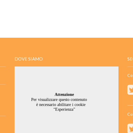
DOVE SIAMO
SE
Co
Co