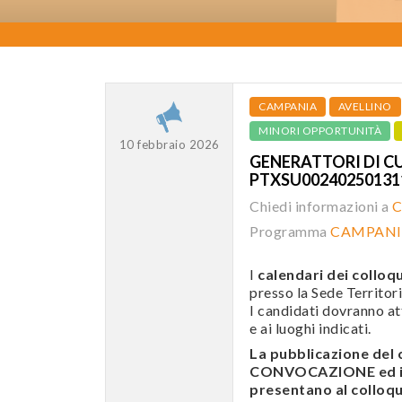
CAMPANIA
AVELLINO
MINORI OPPORTUNITÀ
10 febbraio 2026
GENERATTORI DI CUL
PTXSU0024025013
Chiedi informazioni a
C
Programma
CAMPANI
I
calendari dei colloqu
presso la Sede Territori
I candidati dovranno att
e ai luoghi indicati.
La pubblicazione de
CONVOCAZIONE ed i c
presentano al colloqui