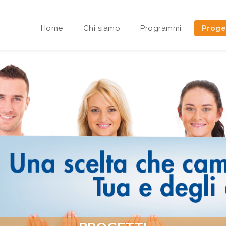
Home
Chi siamo
Programmi
Proge
Area riservata Sedi Territoriali