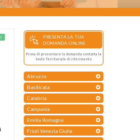
PRESENTA LA TUA
O
DOMANDA ONLINE
Prima di presentare la domanda contatta la
Sede Territoriale di riferimento
Abruzzo
Basilicata
Calabria
Campania
Emilia Romagna
i
Friuli Venezia Giulia