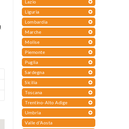
Lazio
Liguria
Lombardia
N
Marche
Molise
Piemonte
Puglia
Sardegna
Sicilia
Toscana
Trentino-Alto Adige
Umbria
Valle d'Aosta