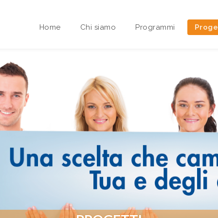
Home
Chi siamo
Programmi
Proge
Area riservata Sedi Territoriali