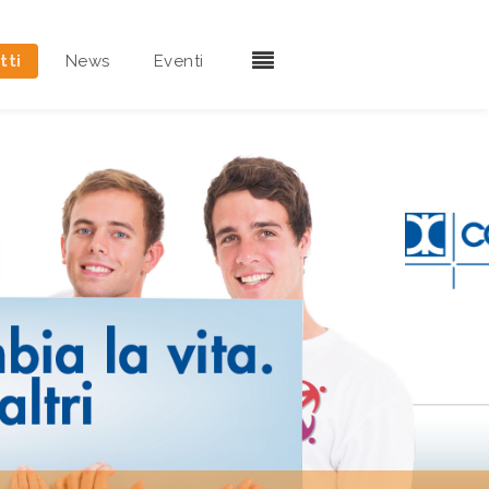
tti
News
Eventi