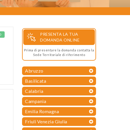
PRESENTA LA TUA
O
DOMANDA ONLINE
Prima di presentare la domanda contatta la
Sede Territoriale di riferimento
Abruzzo
Basilicata
Calabria
Campania
Emilia Romagna
Friuli Venezia Giulia