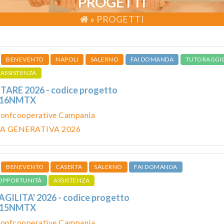
PROGETTI
»
PROGETTI
BENEVENTO
NAPOLI
SALERNO
FAI DOMANDA
TUTORAGGI
ASSISTENZA
RE 2026 - codice progetto
116NMTX
onfcooperative Campania
A GENERATIVA 2026
BENEVENTO
CASERTA
SALERNO
FAI DOMANDA
OPPORTUNITÀ
ASSISTENZA
ILITA' 2026 - codice progetto
115NMTX
onfcooperative Campania