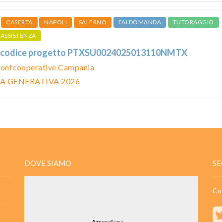
CASERTA
NAPOLI
SALERNO
FAI DOMANDA
TUTORAGGIO
ASSISTENZA
 - codice progetto PTXSU0024025013110NMTX
onfcooperative Campania
A GENERATIVA 2026
DOVE SIAMO
SE
Co