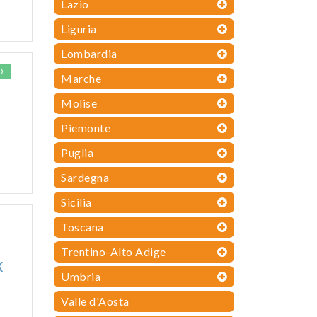
Lazio
Liguria
Lombardia
O
Marche
Molise
Piemonte
Puglia
Sardegna
Sicilia
Toscana
Trentino-Alto Adige
X
Umbria
Valle d'Aosta