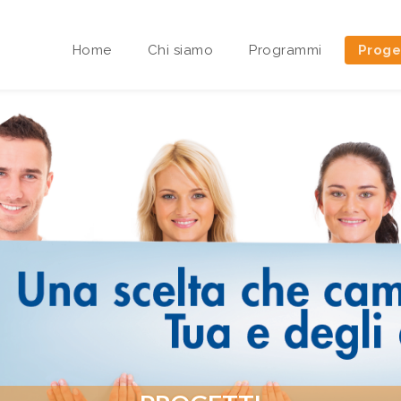
Home
Chi siamo
Programmi
Proge
Area riservata Sedi Territoriali