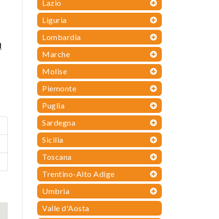
Lazio
Liguria
Lombardia
N
Marche
Molise
Piemonte
Puglia
Sardegna
Sicilia
Toscana
Trentino-Alto Adige
Umbria
Valle d'Aosta