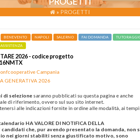
PROGETTI
»
PROGETTI
BENEVENTO
NAPOLI
SALERNO
FAI DOMANDA
TUTORAGGI
ASSISTENZA
RE 2026 - codice progetto
116NMTX
onfcooperative Campania
A GENERATIVA 2026
i di selezione
saranno pubblicati su questa pagina e anche
ale di riferimento, ovvero sul suo sito internet.
enersi alle indicazioni fornite in ordine alle modalità, ai tempi
l calendario HA VALORE DI NOTIFICA DELLA
andidati che, pur avendo presentato la domanda, non s
o nei giorni stabiliti senza giustificato motivo, sono