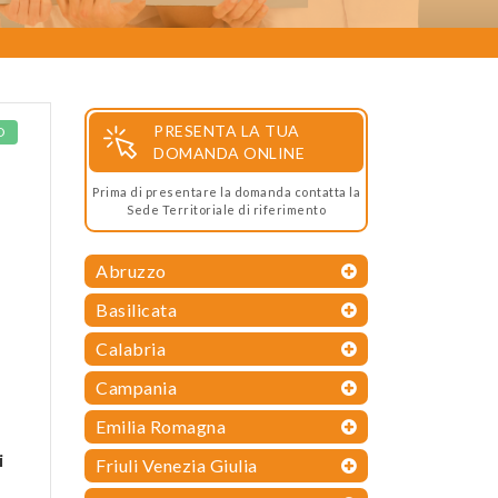
PRESENTA LA TUA
O
DOMANDA ONLINE
Prima di presentare la domanda contatta la
Sede Territoriale di riferimento
Abruzzo
Basilicata
Calabria
Campania
Emilia Romagna
i
Friuli Venezia Giulia