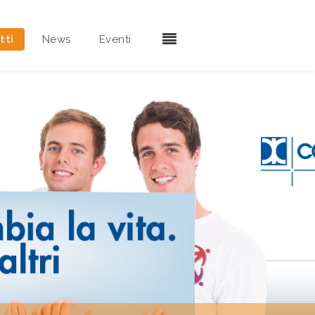
tti
News
Eventi