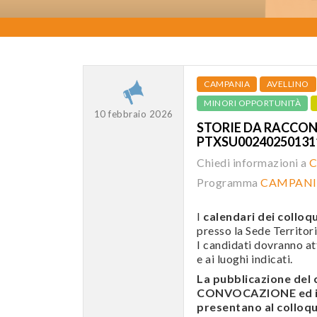
CAMPANIA
AVELLINO
MINORI OPPORTUNITÀ
10 febbraio 2026
STORIE DA RACCONTA
PTXSU0024025013
Chiedi informazioni a
C
Programma
CAMPANI
I
calendari dei colloqu
presso la Sede Territori
I candidati dovranno att
e ai luoghi indicati.
La pubblicazione de
CONVOCAZIONE ed i c
presentano al colloqui